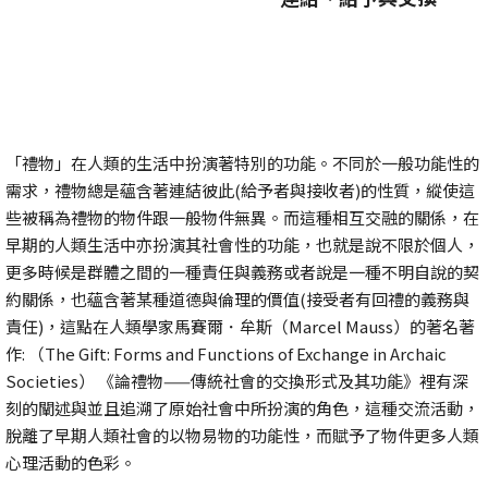
「禮物」在人類的生活中扮演著特別的功能。不同於一般功能性的
需求，禮物總是蘊含著連結彼此(給予者與接收者)的性質，縱使這
些被稱為禮物的物件跟一般物件無異。而這種相互交融的關係，在
早期的人類生活中亦扮演其社會性的功能，也就是說不限於個人，
更多時候是群體之間的一種責任與義務或者說是一種不明自說的契
約關係，也蘊含著某種道德與倫理的價值(接受者有回禮的義務與
責任)，這點在人類學家馬賽爾．牟斯（Marcel Mauss）的著名著
作: （The Gift: Forms and Functions of Exchange in Archaic
Societies） 《論禮物——傳統社會的交換形式及其功能》裡有深
刻的闡述與並且追溯了原始社會中所扮演的角色，這種交流活動，
脫離了早期人類社會的以物易物的功能性，而賦予了物件更多人類
心理活動的色彩。