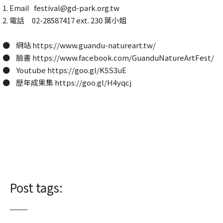
1. Email festival@gd-park.org.tw
2. 電話 02-28587417 ext. 230 葉小姐
● 網站
https://www.guandu-natureart.tw/
● 臉書
https://www.facebook.com/GuanduNatureArtFest/
● Youtube
https://goo.gl/K5S3uE
● 歷年成果集
https://goo.gl/H4yqcj
Post tags: