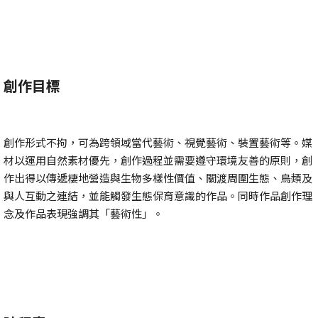
創作目標
創作形式不拘，可為跨領域當代藝術、視覺藝術、裝置藝術等。媒
材以運用自然素材優先，創作過程並需要遵守環境友善的原則，創
作出得以傳遞棲地營造與生物多樣性價值、關渡周圍生態、鳥類及
與人互動之連結，並能觸發生態保育意識的作品。同時作品創作理
念及作品表現強調其「藝術性」。