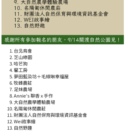
台北鳥會
芝山綠園
哈芒狗
馨工房
夢田藍染坊＋毛線琳幸福屋
牧蜂農莊
足妹農場
Annie's 聊香 x 手作
大自然農學體驗農場
名陽匍休閒農莊
財團法人自然保育與環境資訊基金會
Wei故事繪
自然野趣