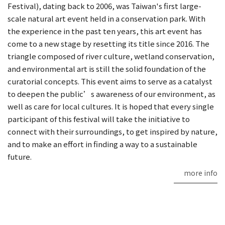
Festival), dating back to 2006, was Taiwan's first large-
scale natural art event held in a conservation park. With
the experience in the past ten years, this art event has
come to a new stage by resetting its title since 2016. The
triangle composed of river culture, wetland conservation,
and environmental art is still the solid foundation of the
curatorial concepts. This event aims to serve as a catalyst
to deepen the public’s awareness of our environment, as
well as care for local cultures. It is hoped that every single
participant of this festival will take the initiative to
connect with their surroundings, to get inspired by nature,
and to make an effort in finding a way to a sustainable
future.
more info