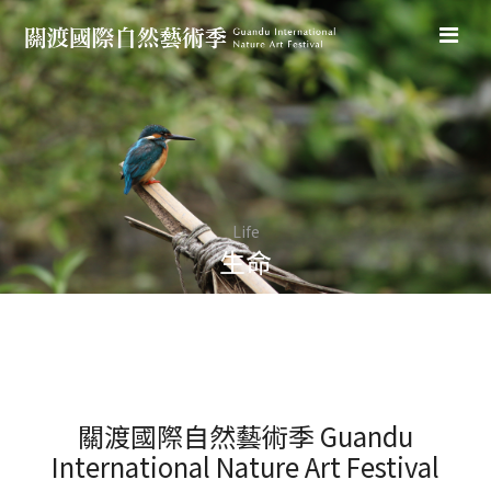
Sensation
Nature
Nature
Land
Life
Life
Art
自然
生命
土地
感知
藝術
自然
生命
關渡國際自然藝術季 Guandu
International Nature Art Festival