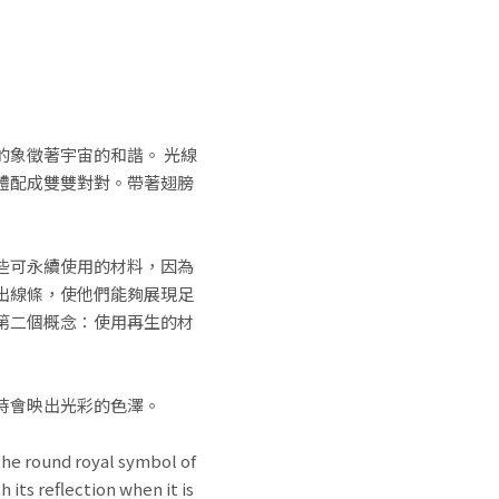
象徵著宇宙的和諧。 光線
體配成雙雙對對。帶著翅膀
些可永續使用的材料，因為
出線條，使他們能夠展現足
第二個概念：使用再生的材
時會映出光彩的色澤。
the round royal symbol of
 its reflection when it is