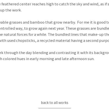
eathered center reaches high to catch the sky and wind, as if subt
e up the work.
able grasses and bamboo that grow nearby. For me it is good to
ontrolled way, to grow again next year. These grasses are bundled
the natural forces for a while. The bundled lines that make-up 
 with used chopsticks, a recycled material having a second purp
ork through the day blending and contrasting it with its backgro
ith colored hues in early morning and late afternoon sun.
back to all works