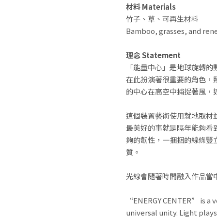
材料 Materials
竹子、草、可再生材料
Bamboo, grasses, and ren
理念 Statement
「能量中心」是地球旋轉的
在此扮演著很重要的角色，
的中心在高空中捕捉著風，
這個裝置藝術使用就地取材
最美好的事就是隔年能夠看
夠的韌性，一捆捆的線條豎
質。
光線會隨著時間融入作品當
“ENERGY CENTER” is a vorte
universal unity. Light play