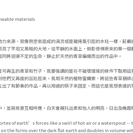
ewable materials
動力來源，就像熱空氣造成的渦流或是龍捲風引起的水柱一樣，莊嚴的
照亮了平坦又黑暗的大地。從平靜的水面上，倒影使得原來的單一個
如同將捉摸不定的生命，靜止於天然的青草編織而出的作品中。
並可再生的青草和竹子，我要強調的是在不破壞環境的條件下取用這
到他們又再度的茁壯起來。我用天然的植物當繩索，將這些青草捆綁
立出了有節奏的作品，再以用過的筷子來固定，而這也是我想表達的
中，並與背景互相呼應，白天會襯托出柔和怡人的明亮，日出及晚霞
x of earth’s forces like a swirl of hot air or a waterspout -- 
s on the forms over the dark flat earth and doubles in volume with