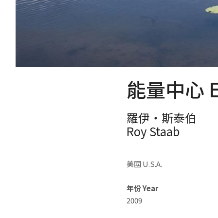
能量中心 En
羅伊‧斯泰伯
Roy Staab
美國 U.S.A.
年份 Year
2009