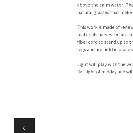
above the calm water. The f
natural grasses that mak
This work is made of renew
materials harvested in a c
fiber cord to stand up to 
legs and are held in place
Light will play with the w
flat light of midday and w