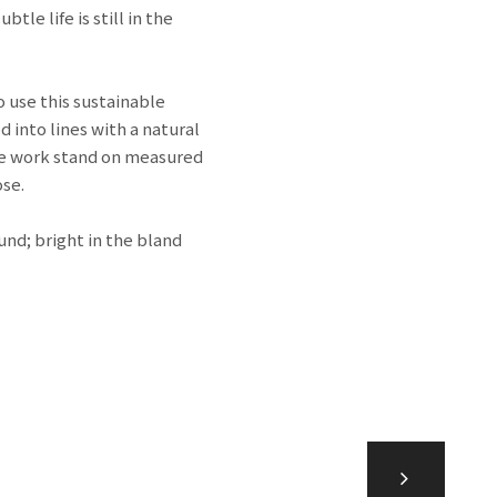
le life is still in the
 use this sustainable
 into lines with a natural
the work stand on measured
ose.
und; bright in the bland